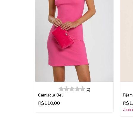
(0)
(0)
Camisola Bel
Pijam
ss Summer
R$110,00
R$1
2
x
de