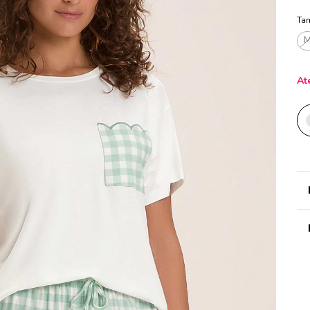
Ta
At