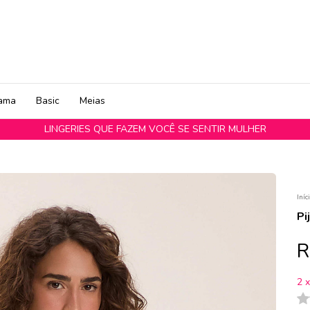
jama
Basic
Meias
LINGERIES QUE FAZEM VOCÊ SE SENTIR MULHER
Iníc
Pi
R
2