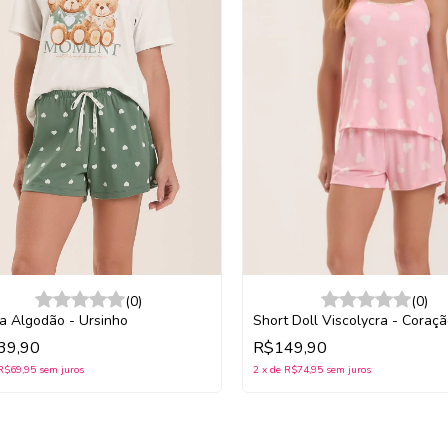
(0)
(0)
a Algodão - Ursinho
Short Doll Viscolycra - Coraçã
39,90
R$149,90
R$69,95
sem juros
2
x
de
R$74,95
sem juros