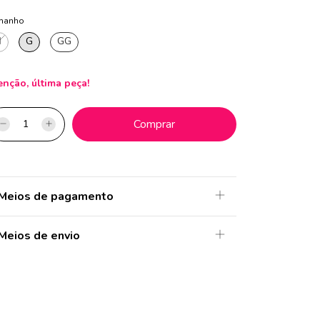
manho
M
G
GG
enção, última peça!
Meios de pagamento
Meios de envio