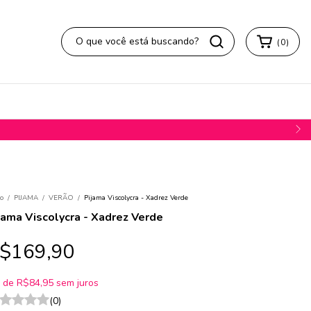
(
0
)
io
/
PIJAMA
/
VERÃO
/
Pijama Viscolycra - Xadrez Verde
jama Viscolycra - Xadrez Verde
$169,90
x
de
R$84,95
sem juros
(0)