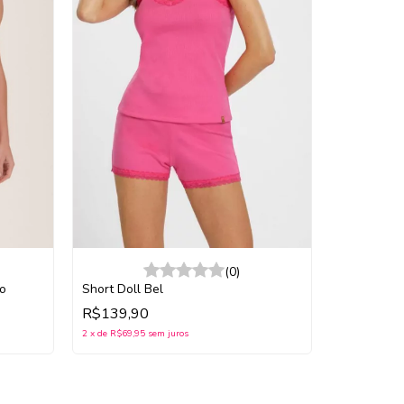
(0)
Short Doll Bel
o
R$139,90
Pijama Sum
Canelada
2
x
de
R$69,95
sem juros
R$149,9
2
x
de
R$74,95