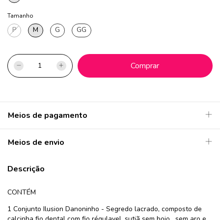
Tamanho
P
M
G
GG
Meios de pagamento
Meios de envio
Descrição
CONTÉM
1 Conjunto Ilusion Danoninho - Segredo lacrado, composto de
calcinha fio dental com fio régulavel, sutiã sem bojo , sem aro e