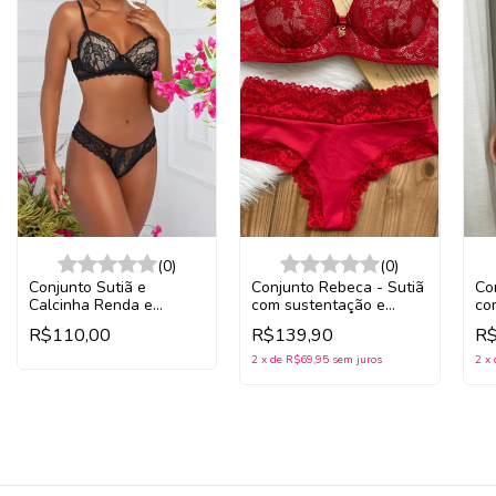
(0)
(0)
Conjunto Sutiã e
Conjunto Rebeca - Sutiã
Con
Calcinha Renda e
com sustentação e
co
Babados - Confort
Calcinha cintura alta
cal
R$110,00
R$139,90
R$
du
2
x
de
R$69,95
sem juros
2
x