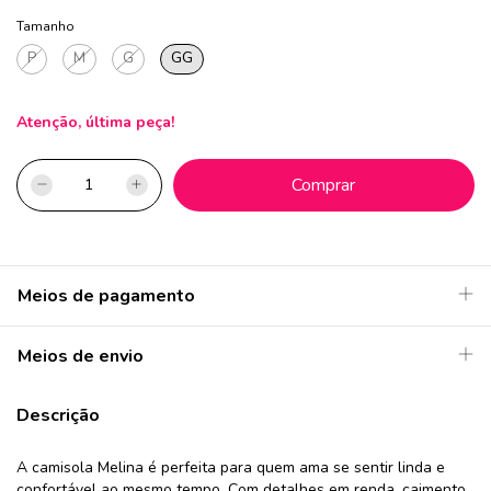
Tamanho
P
M
G
GG
Atenção, última peça!
Meios de pagamento
Meios de envio
Descrição
A camisola Melina é perfeita para quem ama se sentir linda e
confortável ao mesmo tempo. Com detalhes em renda, caimento