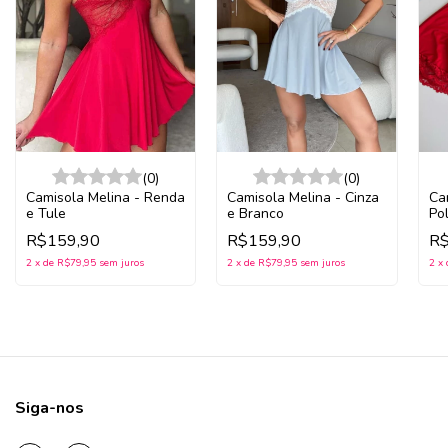
(0)
(0)
Camisola Melina - Renda
Camisola Melina - Cinza
Ca
e Tule
e Branco
Po
R$159,90
R$159,90
R$
2
x
de
R$79,95
sem juros
2
x
de
R$79,95
sem juros
2
x
Siga-nos